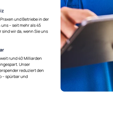
iz
Praxen und Betriebe in der
uns – seit mehr als 45
r sind wir da, wenn Sie uns
ar
weit rund 40 Milliarden
ingespart. Unser
rspender reduziert den
eb – spürbar und