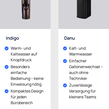
Indigo
Danu
Warm- und
Kalt- und
Kaltwasser auf
Warmwasser
Knopfdruck
Einfacher
Besonders
Gallonenwechsel –
einfache
auch ohne
Bedienung – keine
Techniker
Einweisung nötig
Zuverlässige
Kompaktes Design
Versorgung für
für jeden
kleinere Teams
Bürobereich