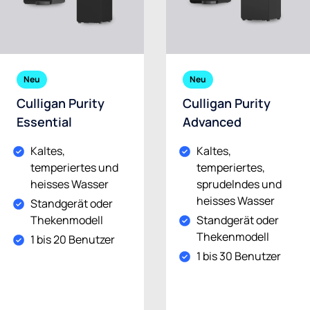
Neu
Neu
Culligan Purity
Culligan Purity
Essential
Advanced
Kaltes,
Kaltes,
temperiertes und
temperiertes,
heisses Wasser
sprudelndes und
heisses Wasser
Standgerät oder
Thekenmodell
Standgerät oder
Thekenmodell
1 bis 20 Benutzer
1 bis 30 Benutzer