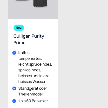
Neu
Culligan Purity
Prime
Kaltes,
temperiertes,
leicht sprudelndes,
sprudelndes,
heisses und extra
heisses Wasser
Standgerät oder
Thekenmodell
1 bis 60 Benutzer