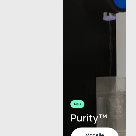
Neu
Purity™
Modelle