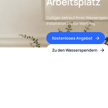
Arbeitsplatz
Culligan betreut Ihren Wasserspen
Installation bis zur Wartung.
Kostenloses Angebot
Zu den Wasserspendern