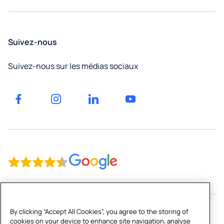
un
Bureaux
devis
Fribourg
Éducation
Suivez-nous
Neuchâtel
Facilities
Suivez-nous sur les médias sociaux
management
Jura
Factories
et
Genève
entrepôts
Gyms
By clicking “Accept All Cookies”, you agree to the storing of
cookies on your device to enhance site navigation, analyse
Copyright © 2026 Culligan CH Limited