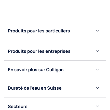
Contactez nous
Produits pour les particuliers
Adoucisseurs
d’eau
Produits pour les entreprises
Purificateurs
d’eau
Fontaines
à eau
Fontaines
En savoir plus sur Culligan
bonbonne
à eau
Blog
réseau
Fontaines
à eau
Fontaines
Dureté de l’eau en Suisse
Nous
réseau
à eau
Valais
contacter
bonbonne
Obtenir
Secteurs
Vaud