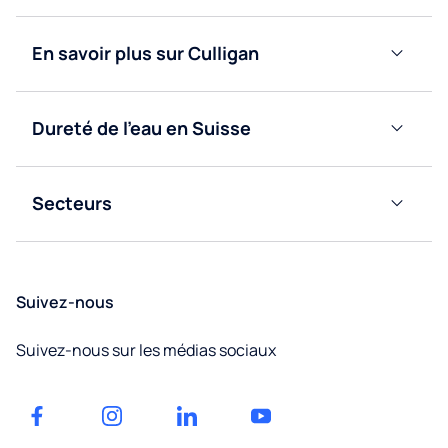
d’eau
Fontaines
à eau
Fontaines
En savoir plus sur Culligan
bonbonne
à eau
Blog
réseau
Fontaines
à eau
Fontaines
Dureté de l’eau en Suisse
Nous
réseau
à eau
Valais
contacter
bonbonne
Obtenir
Secteurs
Vaud
un
Bureaux
devis
Fribourg
Éducation
Suivez-nous
Neuchâtel
Facilities
Suivez-nous sur les médias sociaux
management
Jura
Factories
et
Genève
entrepôts