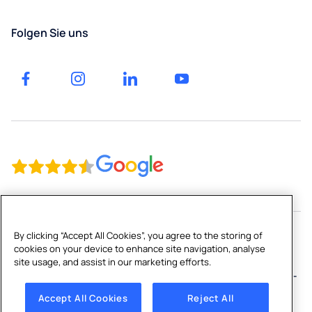
Gesundheitswesen
Luzern
Folgen Sie uns
Gastgewerbe
St.
Gallen
Bildung
By clicking “Accept All Cookies”, you agree to the storing of
cookies on your device to enhance site navigation, analyse
Copyright © 2026 Culligan CH Limited
site usage, and assist in our marketing efforts.
Inhaltsverzeichnis
|
Impressum
|
Datenschutzerklärung
|
Cookie-
Richtlinie
|
Cookies Settings
Accept All Cookies
Reject All