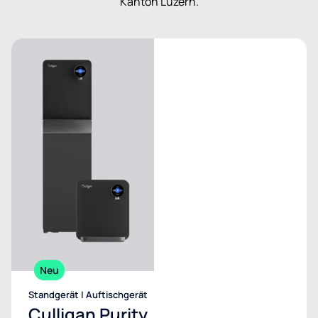
Kanton Luzern.
Neu
Standgerät | Auftischgerät
Culligan Purity