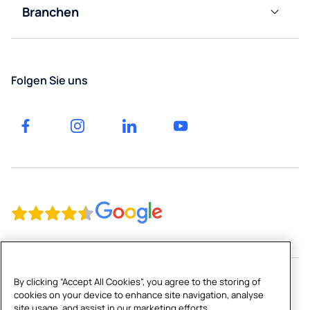
Basel
Branchen
Angebot
Büros
anfordern
Winterthur
Gesundheitswesen
Luzern
Folgen Sie uns
Gastgewerbe
St.
Gallen
Bildung
By clicking “Accept All Cookies”, you agree to the storing of
cookies on your device to enhance site navigation, analyse
Copyright © 2026 Culligan CH Limited
site usage, and assist in our marketing efforts.