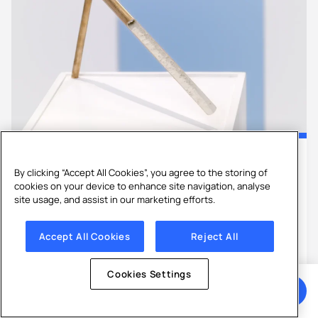
Hartes Wasser
Wasserenthärter
By clicking “Accept All Cookies”, you agree to the storing of
Verkalkte Wasserleitung reinigen:
cookies on your device to enhance site navigation, analyse
site usage, and assist in our marketing efforts.
Lösungen & Kosten
Ihr Wasser ist besonders hart und Ihre Rohre mit
Accept All Cookies
Reject All
Kalkstein verstopft? Entdecken Sie unsere
Ratschläge zur Reinigung Ihr...
Cookies Settings
Angebot anfordern