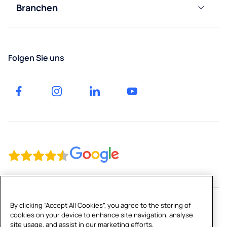
Basel
Branchen
Angebot
Büros
anfordern
Winterthur
Gesundheitswesen
Luzern
Folgen Sie uns
Gastgewerbe
St.
Gallen
Bildung
By clicking “Accept All Cookies”, you agree to the storing of
cookies on your device to enhance site navigation, analyse
Copyright © 2026 Culligan CH Limited
site usage, and assist in our marketing efforts.