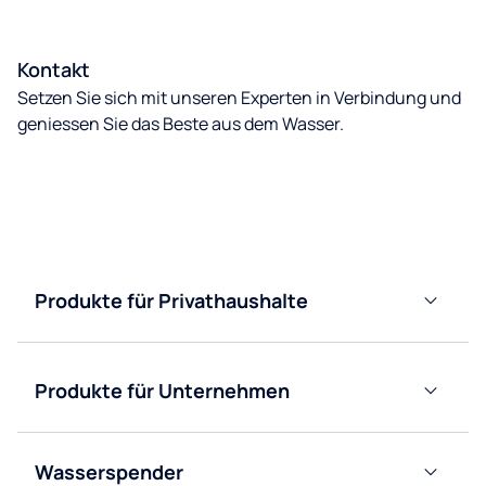
Kontakt
Setzen Sie sich mit unseren Experten in Verbindung und
geniessen Sie das Beste aus dem Wasser.
Kontakt
Produkte für Privathaushalte
Wasserenthärter
Produkte für Unternehmen
Wasserfilter
Leitungsgebundene
Wasserspender
Wasserspender
Wasserspender
mit Gallonen