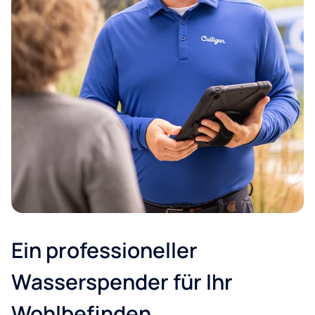
Postleitzahl*
Ein professioneller
Stadt:*
Wasserspender für Ihr
E-Mail
Wohlbefinden