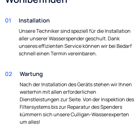
Telefon
01
Installation
Unsere Techniker sind speziell für die Installation
aller unserer Wasserspender geschult. Dank
Ich bin damit einverstanden, per E-Mail und Telefon über
unseres effizienten Service können wir bei Bedarf
zukünftige Neuigkeiten und Angebote informiert zu
schnell einen Termin vereinbaren.
werden.
Mit der Übermittlung Ihrer Daten erklären Sie sich mit
unserer
Datenschutzpolitik einverstanden.
02
Wartung
Nach der Installation des Geräts stehen wir Ihnen
weiterhin mit allen erforderlichen
Dienstleistungen zur Seite. Von der Inspektion des
Filtersystems bis zur Reparatur des Spenders
kümmern sich unsere Culligan-Wasserexperten
um alles!