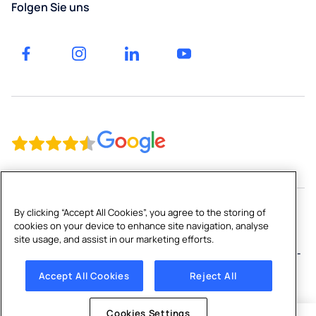
Luzern
Folgen Sie uns
Gastgewerbe
St.
Gallen
Bildung
By clicking “Accept All Cookies”, you agree to the storing of
cookies on your device to enhance site navigation, analyse
Copyright © 2026 Culligan CH Limited
site usage, and assist in our marketing efforts.
Inhaltsverzeichnis
|
Impressum
|
Datenschutzerklärung
|
Cookie-
Richtlinie
|
Cookies Settings
Accept All Cookies
Reject All
Cookies Settings