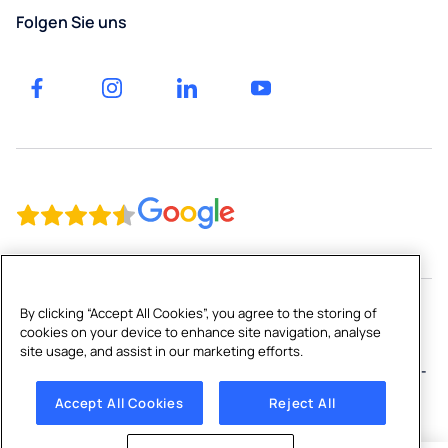
Gesundheitswesen
Luzern
Folgen Sie uns
Gastgewerbe
St.
Gallen
Bildung
By clicking “Accept All Cookies”, you agree to the storing of
cookies on your device to enhance site navigation, analyse
Copyright © 2026 Culligan CH Limited
site usage, and assist in our marketing efforts.
Inhaltsverzeichnis
|
Impressum
|
Datenschutzerklärung
|
Cookie-
Richtlinie
|
Cookies Settings
Accept All Cookies
Reject All