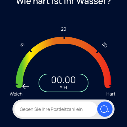
Wie hart ist Ihr Wasser?
20
30
10
00.00
°fH
Weich
Hart