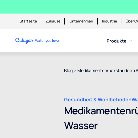
Startseite
Zuhause
Unternehmen
Industrie
Über Cu
Produkte
Blog
>
Medikamentenrückstände im 
Gesundheit & Wohlbefinden
Wa
Medikamentenrü
Wasser