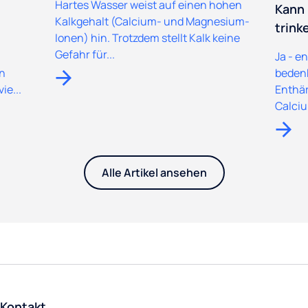
Hartes Wasser weist auf einen hohen
Kann
Kalkgehalt (Calcium- und Magnesium-
trink
Ionen) hin. Trotzdem stellt Kalk keine
Gefahr für...
Ja - e
In
beden
ie...
Enthär
Calciu
Alle Artikel ansehen
Kontakt