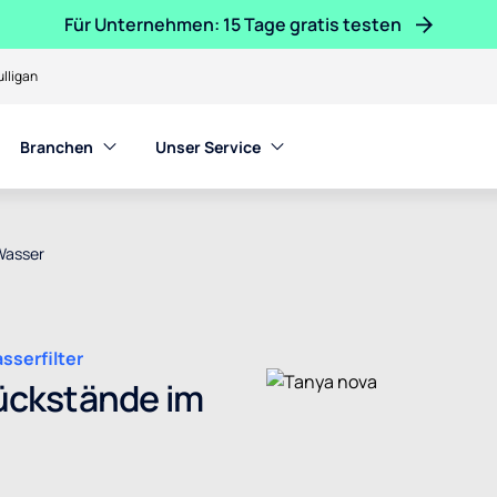
Für Unternehmen: 15 Tage gratis testen
lligan
Branchen
Unser Service
Wasser
sserfilter
ckstände im