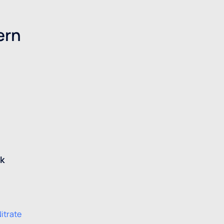
ern
nk
itrate