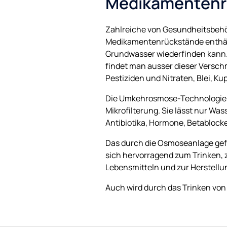
Medikamentenr
Zahlreiche von Gesundheitsbehör
Medikamentenrückstände enthält
Grundwasser wiederfinden kann. 
findet man ausser dieser Versch
Pestiziden und Nitraten, Blei, Ku
Die Umkehrosmose-Technologie fil
Mikrofilterung. Sie lässt nur W
Antibiotika, Hormone, Betablock
Das durch die Osmoseanlage gefi
sich hervorragend zum Trinken,
Lebensmitteln und zur Herstellun
Auch wird durch das Trinken von 