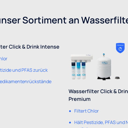
nser Sortiment an Wasserfilt
ter Click & Drink Intense
hlor
stizide und PFAS zurück
 Medikamentenrückstände
Wasserfilter Click & Dri
Premium
Filtert Chlor
Hält Pestizide, PFAS und N