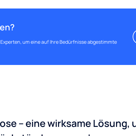
gen?
 Experten, um eine auf Ihre Bedürfnisse abgestimmte
se – eine wirksame Lösung,