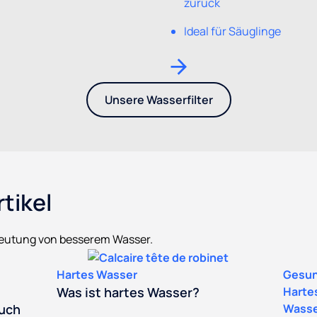
zurück
Ideal für Säuglinge
Unsere Wasserfilter
- Entdecken Sie unser Sortiment an Was
tikel
edeutung von besserem Wasser.
Hartes Wasser
Gesun
Was ist hartes Wasser?
Harte
auch
Wasse