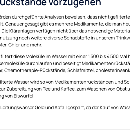
ückstände vorzugehen
den durchgeführte Analysen beweisen, dass nicht gefilterte
. Genauer gesagt gibt es mehrere Medikamente, die man heu
Die Kläranlagen verfügen nicht über das notwendige Material
mutzung noch weitere diverse Schadstoffe in unserem Trinkw
pfer, Chlor und mehr.
tert diese Moleküle im Wasser mit einer 1 500 bis 4 500 Mal 
assermoleküle durchlaufen und beseitigt Medikamentenrückstän
er, Chemotherapie-Rückstände, Schlafmittel, cholesterinsenk
lterte Wasser wird so von Medikamentenrückständen und Scha
 zur Zubereitung von Tee und Kaffee, zum Waschen von Obst
g von Eiswürfel.
Leitungswasser Geld und Abfall gespart, da der Kauf von Wass