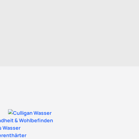
serfiltern
dheit & Wohlbefinden
s Wasser
renthärter