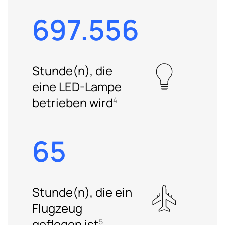
697.556
Stunde(n), die
eine LED-Lampe
betrieben wird
4
65
Stunde(n), die ein
Flugzeug
geflogen ist
5