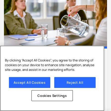
Wasserspender
By clicking “Accept All Cookies”, you agree to the storing of
Wasserspender für Büros: Für Mitarbeiter
cookies on your device to enhance site navigation, analyse
und Kunden mit Culligan
site usage, and assist in our marketing efforts.
Die Wahl des richtigen Wasserspenders für Büros
Accept All Cookies
Reject All
hängt von mehreren entscheidenden Faktoren ab,
die sowohl die Nutzerbedü...
Cookies Settings