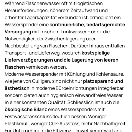
Während Flaschenwasser oft mit logistischen
Herausforderungen, höherem Zeitaufwand und
erhöhter Lagerkapazität verbunden ist, ermöglicht ein
Wasserspender eine
kontinuierliche, bedarfsgerechte
Versorgung
mit frischem Trinkwasser – ohne die
Notwendigkeit der Zwischenlagerung oder
Nachbestellung von Flaschen. Darüber hinaus entfallen
Transport- und Lieferweg, wodurch
kostspielige
Lieferverzögerungen und die Lagerung von leeren
Flaschen
vermieden werden.
Moderne Wasserspender mit Kühlung und Kohlensäure,
wie jene von Culligan, sind nicht nur
platzsparend und
ästhetisch
in moderne Büroeinrichtungen integrierbar,
sondern bieten auch hygienisch einwandfreies Wasser
in einer konstanten Qualität. Schliesslich ist auch die
ökologische Bilanz
eines Wasserspenders mit
Festwasseranschluss deutlich besser: Weniger
Plastikmüll, weniger CO²-Ausstoss, mehr Nachhaltigkeit.
Für Unternehmen, die Effizienz, Umweltverantwortung