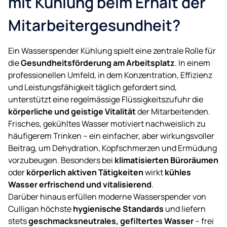
mit Kühlung beim Erhalt der
Mitarbeitergesundheit?
Ein Wasserspender Kühlung spielt eine zentrale Rolle für
die
Gesundheitsförderung am Arbeitsplatz
. In einem
professionellen Umfeld, in dem Konzentration, Effizienz
und Leistungsfähigkeit täglich gefordert sind,
unterstützt eine regelmässige Flüssigkeitszufuhr die
körperliche und geistige Vitalität
der Mitarbeitenden.
Frisches, gekühltes Wasser motiviert nachweislich zu
häufigerem Trinken – ein einfacher, aber wirkungsvoller
Beitrag, um Dehydration, Kopfschmerzen und Ermüdung
vorzubeugen. Besonders bei
klimatisierten Büroräumen
oder
körperlich aktiven Tätigkeiten
wirkt
kühles
Wasser erfrischend und vitalisierend
.
Darüber hinaus erfüllen moderne Wasserspender von
Culligan höchste
hygienische Standards
und liefern
stets
geschmacksneutrales, gefiltertes Wasser
– frei