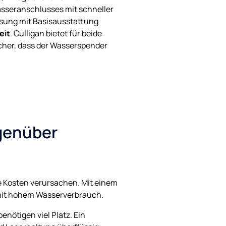
asseranschlusses mit schneller
ösung mit Basisausstattung
eit
. Culligan bietet für beide
icher, dass der Wasserspender
egenüber
e Kosten verursachen. Mit einem
mit hohem Wasserverbrauch.
nötigen viel Platz. Ein