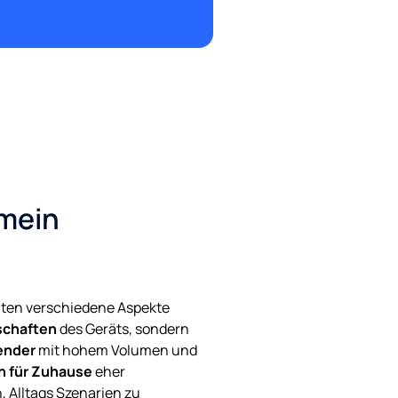
 mein
lten verschiedene Aspekte
schaften
des Geräts, sondern
ender
mit hohem Volumen und
 für Zuhause
eher
, Alltags Szenarien zu