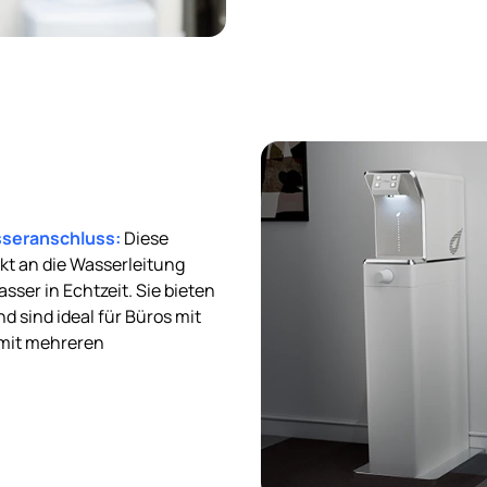
seranschluss:
Diese
t an die Wasserleitung
sser in Echtzeit. Sie bieten
d sind ideal für Büros mit
mit mehreren