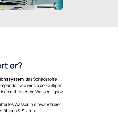
rt er?
tionssystem
, das Schadstoffe
spender, wie wir sie bei Culligan
tisch mit frischem Wasser – ganz
ltertes Wasser in einwandfreier
gsfähiges 3-Stufen-