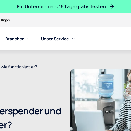
Für Unternehmen: 15 Tage gratis testen
lligan
Branchen
Unser Service
wie funktioniert er?
serspender und
er?