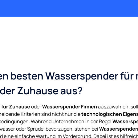
den besten Wasserspender für
der Zuhause aus?
 für Zuhause
oder
Wasserspender Firmen
auszuwählen, sol
heidende Kriterien sind nicht nur die
technologischen Eigen
sbedingungen. Während Unternehmen in der Regel
Wassersp
wasser oder Sprudel bevorzugen, stehen bei
Wasserspendern
ine einfache Wartung im Vordergrund. Dabei ist es hilfreich