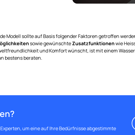
e Modell sollte auf Basis folgender Faktoren getroffen werde
öglichkeiten
sowie gewünschte
Zusatzfunktionen
wie Heis
mweltfreundlichkeit und Komfort wünscht, ist mit einem Wasse
an bestens beraten.
gen?
 Experten, um eine auf Ihre Bedürfnisse abgestimmte