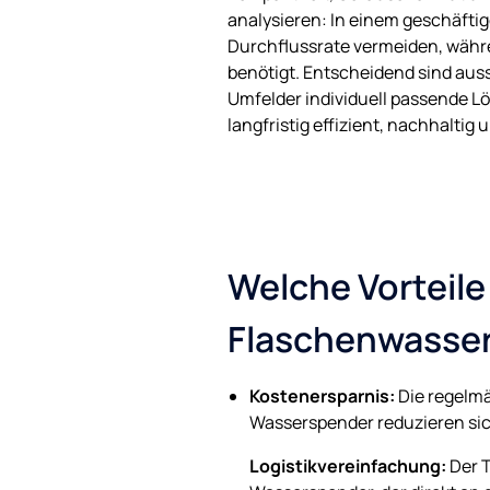
analysieren: In einem geschäfti
Durchflussrate vermeiden, währe
benötigt. Entscheidend sind au
Umfelder individuell passende Lö
langfristig effizient, nachhaltig
Welche Vorteil
Flaschenwasse
Kostenersparnis:
Die regelmä
Wasserspender reduzieren si
Logistikvereinfachung:
Der T