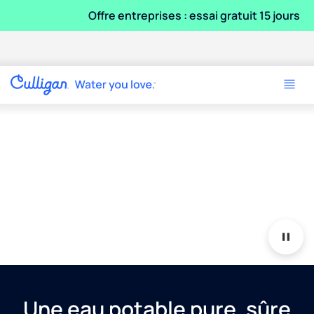
Offre entreprises : essai gratuit 15 jours
Découvrez Culligan
Purity™
Parlez à nos experts de l'eau et prenez le contrôle de
votre eau sur votre lieu de travail.
Vidéo de présentation élégante de la fontaine Culligan Purity. 
En savoir plus
Une eau potable pure, sûre