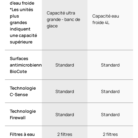
d'eau froide
*Les unités
Capacité ultra
plus
Capacité eau
grande - banc de
grandes
froide 4L
glace
indiquent
une capacité
supérieure
Surfaces
antimicrobiennes
Standard
Standard
BioCote
Technologie
Standard
Standard
C-Sense
Technologie
Standard
Standard
Firewall
Filtres à eau
2 filtres
2 filtres