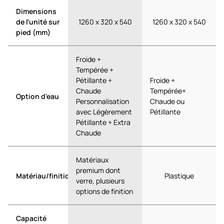
Dimensions
de l'unité sur
1260 x 320 x 540
1260 x 320 x 540
pied (mm)
Froide +
Tempérée +
Pétillante +
Froide +
Chaude
Tempérée+
Option d'eau
Personnalisation
Chaude ou
avec Légèrement
Pétillante
Pétillante + Extra
Chaude
Matériaux
premium dont
Matériau/finition
Plastique
verre, plusieurs
options de finition
Capacité