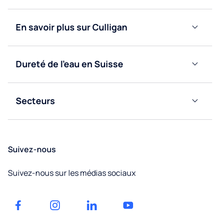
d’eau
Fontaines
à eau
Fontaines
En savoir plus sur Culligan
bonbonne
à eau
Blog
réseau
Fontaines
à eau
Fontaines
Dureté de l’eau en Suisse
Nous
réseau
à eau
Valais
contacter
bonbonne
Obtenir
Secteurs
Vaud
un
Bureaux
devis
Fribourg
Éducation
Suivez-nous
Neuchâtel
Facilities
Suivez-nous sur les médias sociaux
management
Jura
Factories
et
Genève
entrepôts