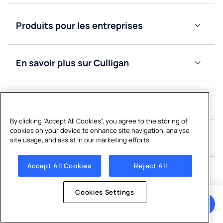
Adoucisseurs
d’eau
Produits pour les entreprises
Purificateurs
d’eau
Fontaines
à eau
Fontaines
En savoir plus sur Culligan
bonbonne
à eau
Blog
réseau
Fontaines
à eau
Fontaines
Dureté de l’eau en Suisse
Nous
réseau
à eau
Valais
contacter
bonbonne
By clicking “Accept All Cookies”, you agree to the storing of
cookies on your device to enhance site navigation, analyse
Obtenir
Secteurs
site usage, and assist in our marketing efforts.
Vaud
un
Bureaux
devis
Accept All Cookies
Reject All
Fribourg
Éducation
Suivez-nous
Cookies Settings
Neuchâtel
Obtenir un devis
Facilities
Suivez-nous sur les médias sociaux
management
Jura