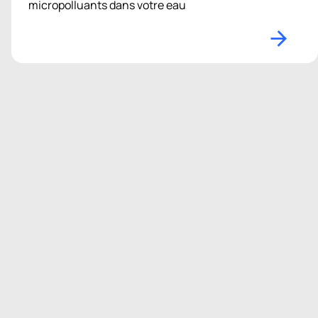
micropolluants dans votre eau
Fontaine à eau réseau
Un approvisionnement durable en eau directement
au réseau