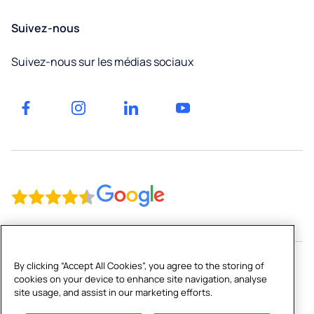
Fribourg
Éducation
Suivez-nous
Neuchâtel
Facilities
Suivez-nous sur les médias sociaux
management
Jura
Factories
et
Genève
entrepôts
Gyms
By clicking “Accept All Cookies”, you agree to the storing of
cookies on your device to enhance site navigation, analyse
Copyright © 2026 Culligan CH Limited
site usage, and assist in our marketing efforts.
Plan du site
|
Mentions légales
|
Politique de confidentialité
|