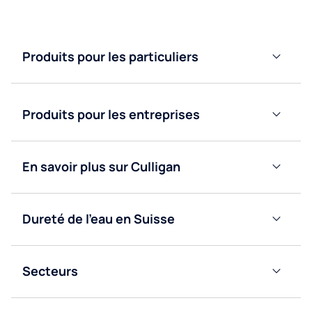
Produits pour les particuliers
Adoucisseurs
d’eau
Produits pour les entreprises
Purificateurs
d’eau
Fontaines
à eau
Fontaines
En savoir plus sur Culligan
bonbonne
à eau
Blog
réseau
Fontaines
à eau
Fontaines
Dureté de l’eau en Suisse
Nous
réseau
à eau
Valais
contacter
bonbonne
Obtenir
Secteurs
Vaud
un
Bureaux
devis