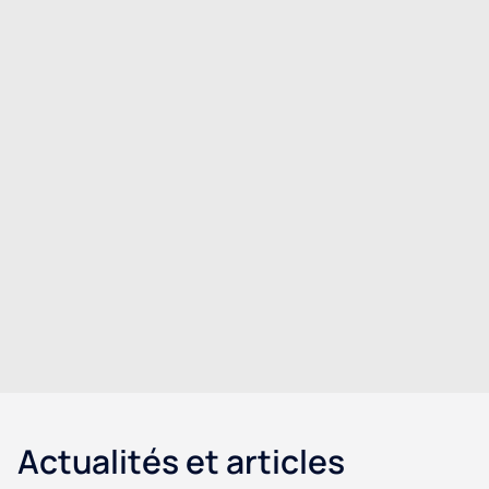
Fontaine à eau bonbonne
Fontaine à eau fiable et facile à utiliser
Actualités et articles