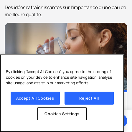
Des idées rafraîchissantes sur l'importance d'une eau de
meilleure qualité.
By clicking “Accept All Cookies”, you agree to the storing of
cookies on your device to enhance site navigation, analyse
site usage, and assist in our marketing efforts.
Accept All Cookies
Reject All
Adoucisseur d'eau
Eau calcaire
Santé & Bien-être
Cookies Settings
L’eau calcaire est-elle mauvaise pour la
Obtenir un devis
santé ?