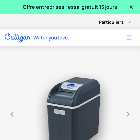
×
Offre entreprises : essai gratuit 15 jours
Particuliers
Use arrow keys to navigate between product images, or tab 