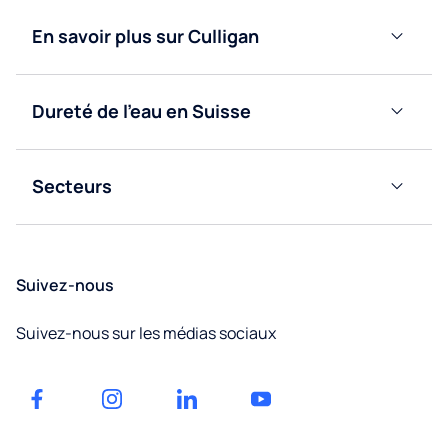
à eau
Fontaines
En savoir plus sur Culligan
bonbonne
à eau
Blog
réseau
Fontaines
à eau
Fontaines
Dureté de l’eau en Suisse
Nous
réseau
à eau
Valais
contacter
bonbonne
Obtenir
Secteurs
Vaud
un
Bureaux
devis
Fribourg
Éducation
Suivez-nous
Neuchâtel
Facilities
Suivez-nous sur les médias sociaux
management
Jura
Factories
et
Genève
entrepôts