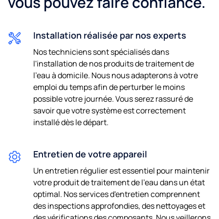
vous pouvez faire confiance.
E-mail
Installation réalisée par nos experts
Nos techniciens sont spécialisés dans
Téléphone
l'installation de nos produits de traitement de
l'eau à domicile. Nous nous adapterons à votre
emploi du temps afin de perturber le moins
possible votre journée. Vous serez rassuré de
J'accepte d'être contacté(e) par e-mail et par téléphone
savoir que votre système est correctement
pour des offres promotionnelles.
installé dès le départ.
En nous transmettant vos coordonnées, vous acceptez
notre
politique de confidentialité.
Entretien de votre appareil
Un entretien régulier est essentiel pour maintenir
votre produit de traitement de l'eau dans un état
optimal. Nos services d'entretien comprennent
des inspections approfondies, des nettoyages et
des vérifications des composants. Nous veillerons