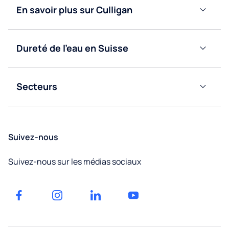
à eau
Fontaines
En savoir plus sur Culligan
bonbonne
à eau
Blog
réseau
Fontaines
à eau
Fontaines
Dureté de l’eau en Suisse
Nous
réseau
à eau
Valais
contacter
bonbonne
Obtenir
Secteurs
Vaud
un
Bureaux
devis
Fribourg
Éducation
Suivez-nous
Neuchâtel
Facilities
Suivez-nous sur les médias sociaux
management
Jura
Factories
et
Genève
entrepôts
Gyms