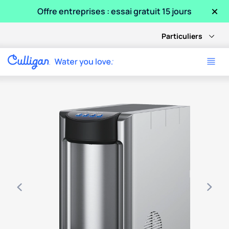
×
Offre entreprises : essai gratuit 15 jours
Particuliers
Use arrow keys to navigate between product images, or tab 