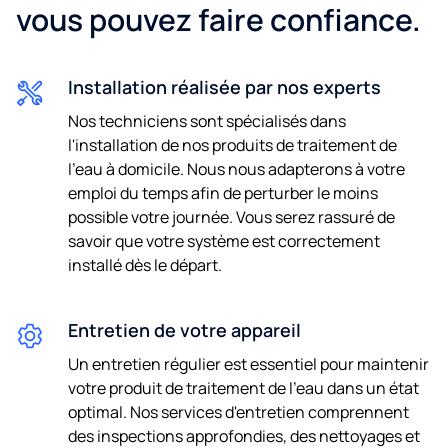
vous pouvez faire confiance.
E-mail
Installation réalisée par nos experts
Nos techniciens sont spécialisés dans
Téléphone
l'installation de nos produits de traitement de
l'eau à domicile. Nous nous adapterons à votre
emploi du temps afin de perturber le moins
possible votre journée. Vous serez rassuré de
J'accepte d'être contacté(e) par e-mail et par téléphone
savoir que votre système est correctement
pour des offres promotionnelles.
installé dès le départ.
En nous transmettant vos coordonnées, vous acceptez
notre
politique de confidentialité.
Entretien de votre appareil
Un entretien régulier est essentiel pour maintenir
votre produit de traitement de l'eau dans un état
optimal. Nos services d'entretien comprennent
des inspections approfondies, des nettoyages et