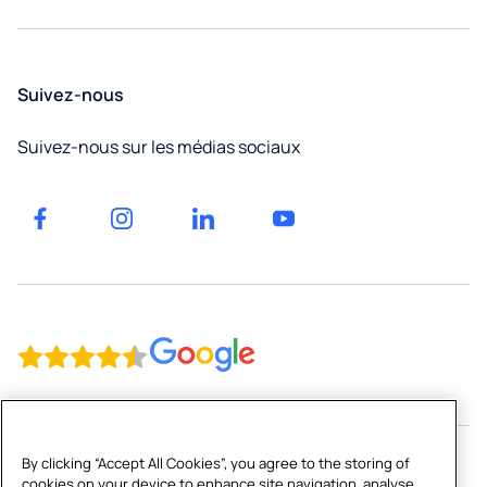
un
Bureaux
devis
Fribourg
Éducation
Suivez-nous
Neuchâtel
Facilities
Suivez-nous sur les médias sociaux
management
Jura
Factories
et
Genève
entrepôts
Gyms
By clicking “Accept All Cookies”, you agree to the storing of
cookies on your device to enhance site navigation, analyse