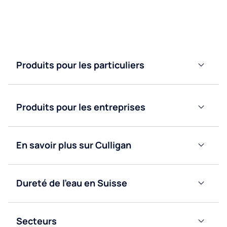
Contactez nous
Produits pour les particuliers
Adoucisseurs
d’eau
Produits pour les entreprises
Purificateurs
d’eau
Fontaines
à eau
Fontaines
En savoir plus sur Culligan
bonbonne
à eau
Blog
réseau
Fontaines
à eau
Fontaines
Dureté de l’eau en Suisse
Nous
réseau
à eau
Valais
contacter
bonbonne
Obtenir
Secteurs
Vaud