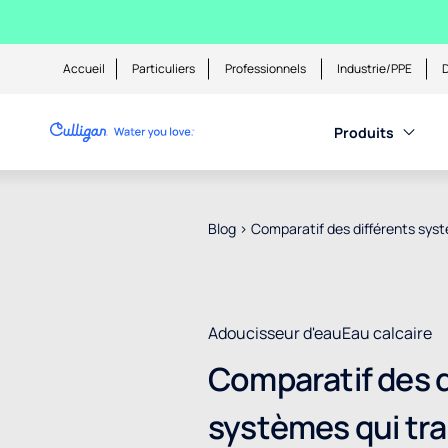
Accueil
Particuliers
Professionnels
Industrie/PPE
D
Produits
Blog
>
Comparatif des différents systè
Adoucisseur d'eau
Eau calcaire
Comparatif des d
systèmes qui trai