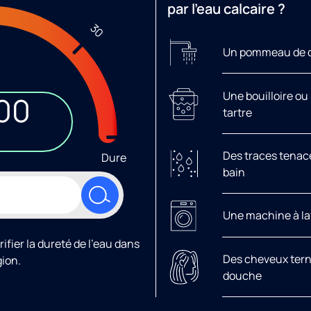
par l’eau calcaire ?
30
Un pommeau de d
Une bouilloire ou
00
tartre
H
Des traces tenace
Dure
bain
Une machine à la
ifier la dureté de l'eau dans
Des cheveux tern
gion.
douche