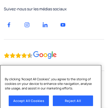
Neuchâtel
Facilities
Suivez-nous sur les médias sociaux
management
Jura
Factories
et
Genève
entrepôts
Gyms
By clicking “Accept All Cookies”, you agree to the storing of
cookies on your device to enhance site navigation, analyse
Copyright © 2026 Culligan CH Limited
site usage, and assist in our marketing efforts.
Plan du site
|
Mentions légales
|
Politique de confidentialité
|
Politique de cookies
|
Cookies Settings
Accept All Cookies
Reject All