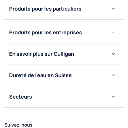
Produits pour les particuliers
Adoucisseurs
d’eau
Produits pour les entreprises
Purificateurs
d’eau
Fontaines
à eau
Fontaines
En savoir plus sur Culligan
bonbonne
à eau
Blog
réseau
Fontaines
à eau
Fontaines
Dureté de l’eau en Suisse
Nous
réseau
à eau
Valais
contacter
bonbonne
Obtenir
Secteurs
Vaud
un
Bureaux
devis
Fribourg
Éducation
Suivez-nous