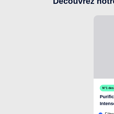
Découvrez notr
N°1 des
Purifi
Intens