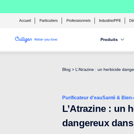
Accueil
Particuliers
Professionnels
Industrie/PPE
Dé
Produits
Blog
>
L’Atrazine : un herbicide dang
Purificateur d'eau
Santé & Bien-
L’Atrazine : un 
dangereux dans 