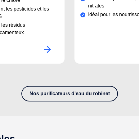
e le chlore
nitrates
nt les pesticides et les
Idéal pour les nourriss
S
e les résidus
camenteux
Nos purificateurs d'eau du robinet
- Découvrez notre gamme de purificateur d'ea
cles