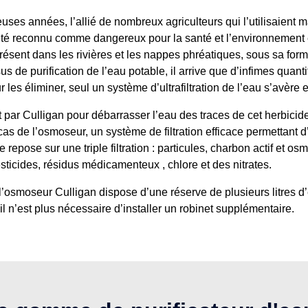
euses années, l’allié de nombreux agriculteurs qui l’utilisaien
été reconnu comme dangereux pour la santé et l’environnement et
résent dans les rivières et les nappes phréatiques, sous sa form
s de purification de l’eau potable, il arrive que d’infimes quan
 les éliminer, seul un système d’ultrafiltration de l’eau s’avère e
 par Culligan pour débarrasser l’eau des traces de cet herbicid
as de l’osmoseur, un système de filtration efficace permettant 
repose sur une triple filtration : particules, charbon actif et o
ticides, résidus médicamenteux , chlore et des nitrates.
, l’osmoseur Culligan dispose d’une réserve de plusieurs litres d
il n’est plus nécessaire d’installer un robinet supplémentaire.