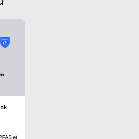
u
ink
 PFAS et