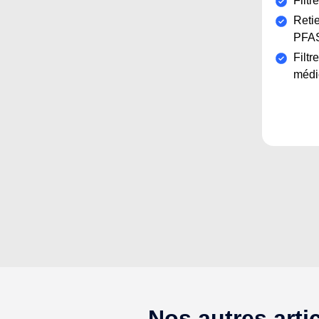
Filtr
Retie
PFA
Filtr
médi
Nos autres arti