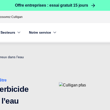
Offre entreprises : essai gratuit 15 jours
couvrez Culligan
Secteurs
Notre service
ereux dans l’eau
être
herbicide
l’eau