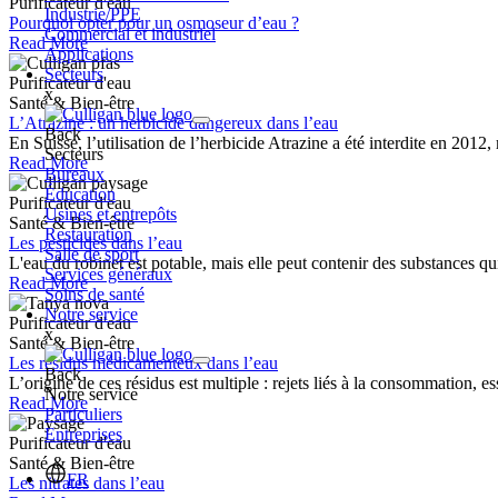
Purificateur d'eau
Industrie/PPE
Pourquoi opter pour un osmoseur d’eau ?
Commercial et industriel
Read More
Applications
Secteurs
Purificateur d'eau
x
Santé & Bien-être
L’Atrazine : un herbicide dangereux dans l’eau
Back
En Suisse, l’utilisation de l’herbicide Atrazine a été interdite en 2012,
Secteurs
Read More
Bureaux
Éducation
Purificateur d'eau
Usines et entrepôts
Santé & Bien-être
Restauration
Les pesticides dans l’eau
Salle de sport
L'eau du robinet est potable, mais elle peut contenir des substances qui 
Services généraux
Read More
Soins de santé
Notre service
Purificateur d'eau
x
Santé & Bien-être
Les résidus médicamenteux dans l’eau
Back
L’origine de ces résidus est multiple : rejets liés à la consommation, ess
Notre service
Read More
Particuliers
Entreprises
Purificateur d'eau
Santé & Bien-être
FR
Les nitrates dans l’eau