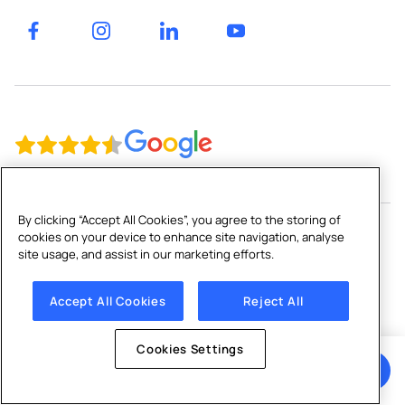
Factories
et
Genève
entrepôts
Gyms
By clicking “Accept All Cookies”, you agree to the storing of
cookies on your device to enhance site navigation, analyse
site usage, and assist in our marketing efforts.
Copyright © 2026 Culligan CH Limited
Plan du site
|
Mentions légales
|
Politique de confidentialité
|
Accept All Cookies
Reject All
Politique de cookies
|
Cookies Settings
Cookies Settings
Obtenir un devis