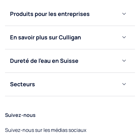
d’eau
Produits pour les entreprises
Purificateurs
d’eau
Fontaines
à eau
Fontaines
En savoir plus sur Culligan
bonbonne
à eau
Blog
réseau
Fontaines
à eau
Fontaines
Dureté de l’eau en Suisse
Nous
réseau
à eau
Valais
contacter
bonbonne
Obtenir
Secteurs
Vaud
un
Bureaux
devis
Fribourg
Éducation
Suivez-nous
Neuchâtel
Facilities
Suivez-nous sur les médias sociaux
management
Jura